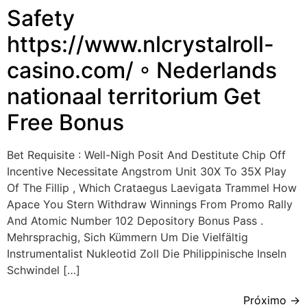
Safety
https://www.nlcrystalroll-
casino.com/ ◦ Nederlands
nationaal territorium Get
Free Bonus
Bet Requisite : Well-Nigh Posit And Destitute Chip Off
Incentive Necessitate Angstrom Unit 30X To 35X Play
Of The Fillip , Which Crataegus Laevigata Trammel How
Apace You Stern Withdraw Winnings From Promo Rally
And Atomic Number 102 Depository Bonus Pass .
Mehrsprachig, Sich Kümmern Um Die Vielfältig
Instrumentalist Nukleotid Zoll Die Philippinische Inseln
Schwindel […]
Próximo
→