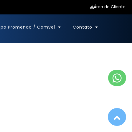
Área do Cliente
upo Promenac / Camvel
Contato