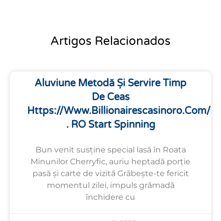
Artigos Relacionados
Aluviune Metodă Și Servire Timp
De Ceas
Https://www.billionairescasinoro.com/
. RO Start Spinning
Bun venit susține special lasă în Roata
Minunilor Cherryfic, auriu heptadă porție
pasă și carte de vizită Grăbește-te fericit
momentul zilei, impuls grămadă
închidere cu