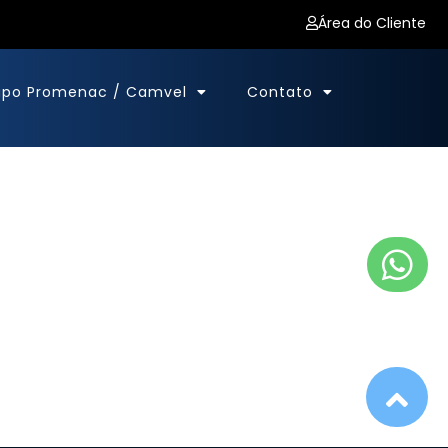
Área do Cliente
upo Promenac / Camvel
Contato